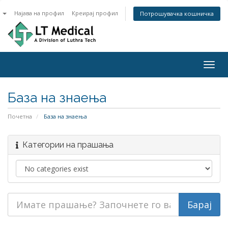
n
Најава на профил
Креирај профил
Потрошувачка кошничка
Togg
navig
База на знаења
Почетна
База на знаења
Категории на прашања