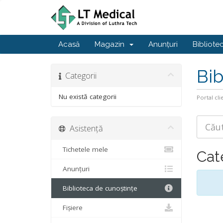
Acasă
Magazin
Anunțuri
Bibliote
Bib
Categorii
Nu există categorii
Portal cli
Asistență
Tichetele mele
Cat
Anunțuri
Biblioteca de cunoștințe
Fișiere